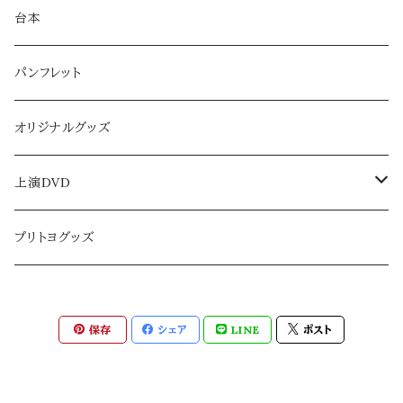
CHICACO三河屋さんシステム
台本
PPINCESS TOYOTOMI援軍システム
パンフレット
The Great Gatsby-差し入れシステム
オリジナルグッズ
25Magic-差し入れシステム
上演DVD
PRINCESS TOKUGAWA
CHICACOシリーズ
プリトヨグッズ
ミュージカル版『武士の献立』
The Great Gatsby
保存
シェア
LINE
ポスト
黒革の手帖
Three Kingdomsシリーズ
舞台『G7』