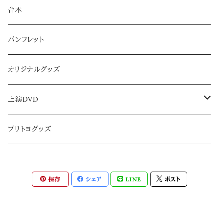
CHICACO三河屋さんシステム
台本
PPINCESS TOYOTOMI援軍システム
パンフレット
The Great Gatsby-差し入れシステム
オリジナルグッズ
25Magic-差し入れシステム
上演DVD
PRINCESS TOKUGAWA
CHICACOシリーズ
プリトヨグッズ
ミュージカル版『武士の献立』
The Great Gatsby
保存
シェア
LINE
ポスト
黒革の手帖
Three Kingdomsシリーズ
舞台『G7』