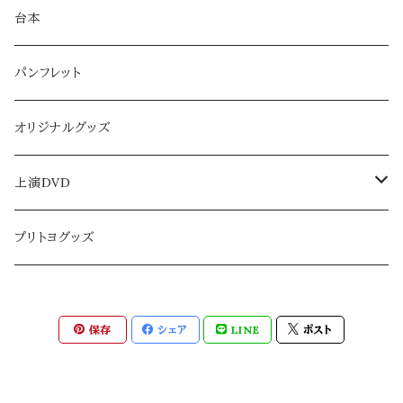
CHICACO三河屋さんシステム
台本
PPINCESS TOYOTOMI援軍システム
パンフレット
The Great Gatsby-差し入れシステム
オリジナルグッズ
25Magic-差し入れシステム
上演DVD
PRINCESS TOKUGAWA
CHICACOシリーズ
プリトヨグッズ
ミュージカル版『武士の献立』
The Great Gatsby
保存
シェア
LINE
ポスト
黒革の手帖
Three Kingdomsシリーズ
舞台『G7』